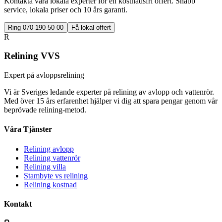
Kontakta våra lokala experter för en kostnadsfri offert. Snabb
service, lokala priser och 10 års garanti.
Ring 070-190 50 00
Få lokal offert
R
Relining VVS
Expert på avloppsrelining
Vi är Sveriges ledande experter på relining av avlopp och vattenrör.
Med över 15 års erfarenhet hjälper vi dig att spara pengar genom vår
beprövade relining-metod.
Våra Tjänster
Relining avlopp
Relining vattenrör
Relining villa
Stambyte vs relining
Relining kostnad
Kontakt