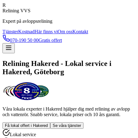
R
Relining VVS
Expert på avloppsrelining
Tjänster
Kostnad
Här finns vi
Om oss
Kontakt
070-190 50 00
Gratis offert
Relining
Hakered
- Lokal service i
Hakered
, Göteborg
Våra lokala experter i
Hakered
hjälper dig med relining av avlopp
och vattenrör. Snabb service, lokala priser och 10 års garanti.
Få lokal offert i
Hakered
Se våra tjänster
Lokal service