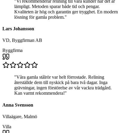
"
Vi rekommenderar relining till våra kunder när det är
lämpligt. Metoden sparar både tid och pengar.
Kvaliteten är hög och garantin ger trygghet. En modern
lösning för gamla problem.
"
Lars Johansson
VD, Byggfirman AB
Byggfirma
"
Våra gamla stålrör var helt förrostade. Relining
återställde dem till nyskick på bara två dagar. Inga
grävningar, ingen förstörelse av vår vackra trädgård.
Kan varmt rekommendera!
"
Anna Svensson
Villaägare, Malmö
Villa