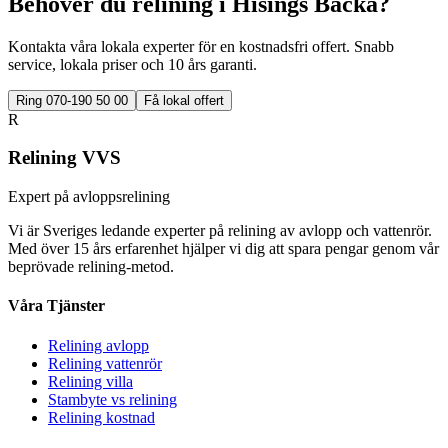
Behöver du relining i
Hisings Backa
?
Kontakta våra lokala experter för en kostnadsfri offert. Snabb
service, lokala priser och 10 års garanti.
Ring 070-190 50 00
Få lokal offert
R
Relining VVS
Expert på avloppsrelining
Vi är Sveriges ledande experter på relining av avlopp och vattenrör.
Med över 15 års erfarenhet hjälper vi dig att spara pengar genom vår
beprövade relining-metod.
Våra Tjänster
Relining avlopp
Relining vattenrör
Relining villa
Stambyte vs relining
Relining kostnad