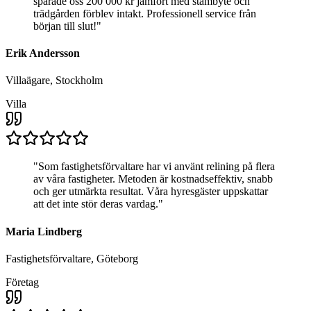
sparade oss 200 000 kr jämfört med stambyte och
trädgården förblev intakt. Professionell service från
början till slut!
"
Erik Andersson
Villaägare, Stockholm
Villa
"
Som fastighetsförvaltare har vi använt relining på flera
av våra fastigheter. Metoden är kostnadseffektiv, snabb
och ger utmärkta resultat. Våra hyresgäster uppskattar
att det inte stör deras vardag.
"
Maria Lindberg
Fastighetsförvaltare, Göteborg
Företag