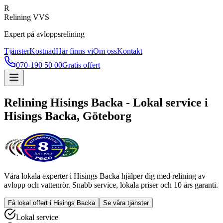
R
Relining VVS
Expert på avloppsrelining
Tjänster
Kostnad
Här finns vi
Om oss
Kontakt
070-190 50 00
Gratis offert
Relining
Hisings Backa
- Lokal service i
Hisings Backa
, Göteborg
Våra lokala experter i
Hisings Backa
hjälper dig med relining av
avlopp och vattenrör. Snabb service, lokala priser och 10 års garanti.
Få lokal offert i
Hisings Backa
Se våra tjänster
Lokal service