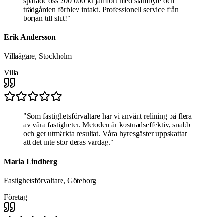
sparade oss 200 000 kr jämfört med stambyte och
trädgården förblev intakt. Professionell service från
början till slut!
"
Erik Andersson
Villaägare, Stockholm
Villa
"
Som fastighetsförvaltare har vi använt relining på flera
av våra fastigheter. Metoden är kostnadseffektiv, snabb
och ger utmärkta resultat. Våra hyresgäster uppskattar
att det inte stör deras vardag.
"
Maria Lindberg
Fastighetsförvaltare, Göteborg
Företag