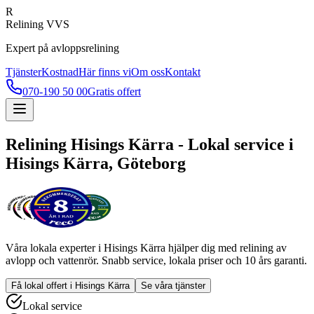
R
Relining VVS
Expert på avloppsrelining
Tjänster
Kostnad
Här finns vi
Om oss
Kontakt
070-190 50 00
Gratis offert
Relining
Hisings Kärra
- Lokal service i
Hisings Kärra
, Göteborg
Våra lokala experter i
Hisings Kärra
hjälper dig med relining av
avlopp och vattenrör. Snabb service, lokala priser och 10 års garanti.
Få lokal offert i
Hisings Kärra
Se våra tjänster
Lokal service