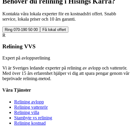
Behöver du relining i
Hisings Kärra
?
Kontakta våra lokala experter för en kostnadsfri offert. Snabb
service, lokala priser och 10 års garanti.
Ring 070-190 50 00
Få lokal offert
R
Relining VVS
Expert på avloppsrelining
Vi är Sveriges ledande experter på relining av avlopp och vattenrör.
Med över 15 års erfarenhet hjälper vi dig att spara pengar genom vår
beprövade relining-metod.
Våra Tjänster
Relining avlopp
Relining vattenrör
Relining villa
Stambyte vs relining
Relining kostnad