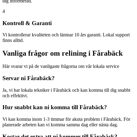
dig informerad.
4
Kontroll & Garanti
Vi kontrollerar kvaliteten och lämnar 10 års garanti. Lokal support
finns alltid.
Vanliga frågor om relining i
Fårabäck
Här svarar vi på de vanligaste frågorna om vår lokala service
Servar ni
Fårabäck
?
Ja, vi har lokala tekniker i
Fårabäck
och kan komma till dig snabbt
och effektivt.
Hur snabbt kan ni komma till
Fårabäck
?
Vi kan komma inom 1-3 timmar för akuta problem i
Fårabäck
. För
planerade arbeten kan vi komma samma dag eller nästa dag.
Kostar det extra att ni kommer till
Fårabäck
?