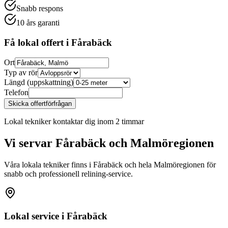
Snabb respons
10 års garanti
Få lokal offert i
Fårabäck
Ort
Typ av rör
Längd (uppskattning)
Telefon
Skicka offertförfrågan
Lokal tekniker kontaktar dig inom 2 timmar
Vi servar
Fårabäck
och Malmöregionen
Våra lokala tekniker finns i
Fårabäck
och hela Malmöregionen för
snabb och professionell relining-service.
Lokal service i
Fårabäck