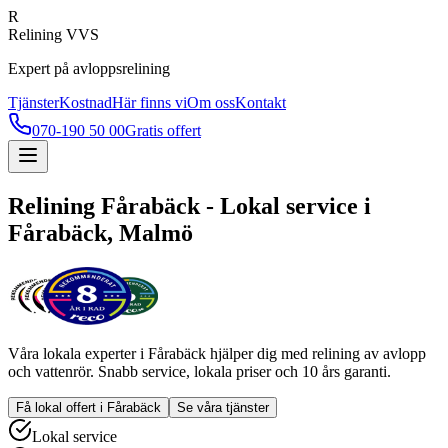
R
Relining VVS
Expert på avloppsrelining
Tjänster
Kostnad
Här finns vi
Om oss
Kontakt
070-190 50 00
Gratis offert
Relining
Fårabäck
- Lokal service i
Fårabäck
, Malmö
Våra lokala experter i
Fårabäck
hjälper dig med relining av avlopp
och vattenrör. Snabb service, lokala priser och 10 års garanti.
Få lokal offert i
Fårabäck
Se våra tjänster
Lokal service