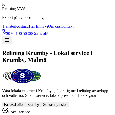
R
Relining VVS
Expert på avloppsrelining
Tjänster
Kostnad
Här finns vi
Om oss
Kontakt
070-190 50 00
Gratis offert
Relining
Krumby
- Lokal service i
Krumby
, Malmö
Våra lokala experter i
Krumby
hjälper dig med relining av avlopp
och vattenrör. Snabb service, lokala priser och 10 års garanti.
Få lokal offert i
Krumby
Se våra tjänster
Lokal service