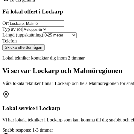
Få lokal offert i
Lockarp
Ort
Typ av rör
Längd (uppskattning)
Telefon
Skicka offertförfrågan
Lokal tekniker kontaktar dig inom 2 timmar
Vi servar
Lockarp
och Malmöregionen
Våra lokala tekniker finns i
Lockarp
och hela Malmöregionen för snabb
Lokal service i
Lockarp
Vi har lokala tekniker i
Lockarp
som kan komma till dig snabbt och eff
Snabb respons: 1-3 timmar