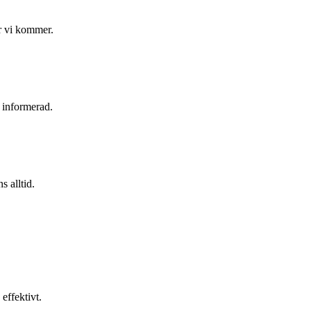
är vi kommer.
g informerad.
s alltid.
effektivt.