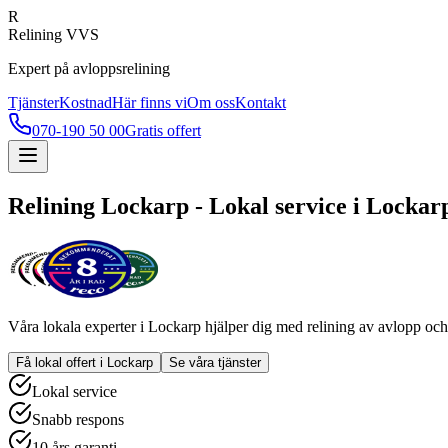
R
Relining VVS
Expert på avloppsrelining
Tjänster
Kostnad
Här finns vi
Om oss
Kontakt
070-190 50 00
Gratis offert
Relining
Lockarp
- Lokal service i
Lockar
Våra lokala experter i
Lockarp
hjälper dig med relining av avlopp och 
Få lokal offert i
Lockarp
Se våra tjänster
Lokal service
Snabb respons
10 års garanti