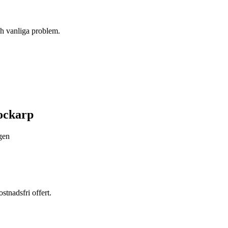
h vanliga problem.
ockarp
ägen
stnadsfri offert.