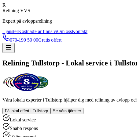
R
Relining VVS
Expert på avloppsrelining
Tjänster
Kostnad
Här finns vi
Om oss
Kontakt
070-190 50 00
Gratis offert
Relining
Tullstorp
- Lokal service i
Tullsto
Våra lokala experter i
Tullstorp
hjälper dig med relining av avlopp och 
Få lokal offert i
Tullstorp
Se våra tjänster
Lokal service
Snabb respons
10 års garanti