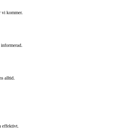
är vi kommer.
g informerad.
s alltid.
effektivt.