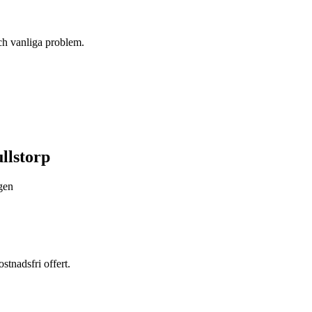
h vanliga problem.
llstorp
ägen
stnadsfri offert.