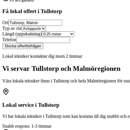
Få lokal offert i
Tullstorp
Ort
Typ av rör
Längd (uppskattning)
Telefon
Skicka offertförfrågan
Lokal tekniker kontaktar dig inom 2 timmar
Vi servar
Tullstorp
och Malmöregionen
Våra lokala tekniker finns i
Tullstorp
och hela Malmöregionen för snabb
Lokal service i
Tullstorp
Vi har lokala tekniker i
Tullstorp
som kan komma till dig snabbt och ef
Snabb respons: 1-3 timmar