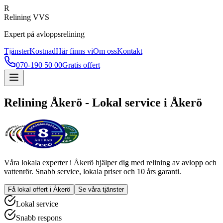
R
Relining VVS
Expert på avloppsrelining
Tjänster
Kostnad
Här finns vi
Om oss
Kontakt
070-190 50 00
Gratis offert
Relining
Åkerö
- Lokal service i
Åkerö
Våra lokala experter i
Åkerö
hjälper dig med relining av avlopp och
vattenrör. Snabb service, lokala priser och 10 års garanti.
Få lokal offert i
Åkerö
Se våra tjänster
Lokal service
Snabb respons