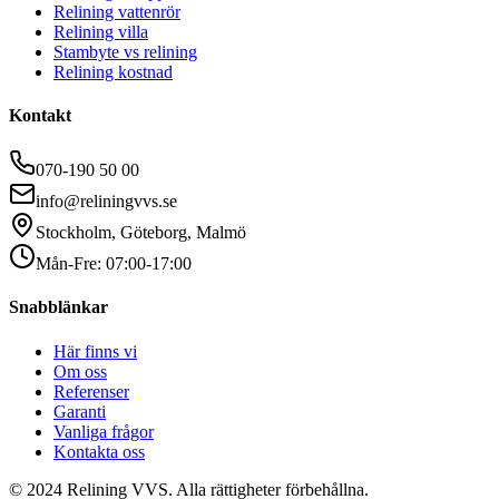
Relining vattenrör
Relining villa
Stambyte vs relining
Relining kostnad
Kontakt
070-190 50 00
info@reliningvvs.se
Stockholm, Göteborg, Malmö
Mån-Fre: 07:00-17:00
Snabblänkar
Här finns vi
Om oss
Referenser
Garanti
Vanliga frågor
Kontakta oss
© 2024 Relining VVS. Alla rättigheter förbehållna.