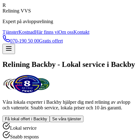
R
Relining VVS
Expert på avloppsrelining
Tjänster
Kostnad
Här finns vi
Om oss
Kontakt
070-190 50 00
Gratis offert
Relining
Backby
- Lokal service i
Backby
Våra lokala experter i
Backby
hjälper dig med relining av avlopp
och vattenrör. Snabb service, lokala priser och 10 års garanti.
Få lokal offert i
Backby
Se våra tjänster
Lokal service
Snabb respons