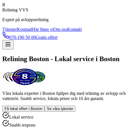
R
Relining VVS
Expert på avloppsrelining
Tjänster
Kostnad
Här finns vi
Om oss
Kontakt
070-190 50 00
Gratis offert
Relining
Boston
- Lokal service i
Boston
Våra lokala experter i
Boston
hjälper dig med relining av avlopp och
vattenrör. Snabb service, lokala priser och 10 års garanti.
Få lokal offert i
Boston
Se våra tjänster
Lokal service
Snabb respons