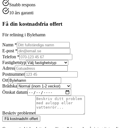
Snabb respons
10 års garanti
Få din kostnadsfria offert
För relining i Bylehamn
Namn *
E-post *
Telefon *
Fastighetstyp
Adress
Postnummer
Ort
Brådska
Önskat datum
Beskriv problemet
Få kostnadsfri offert