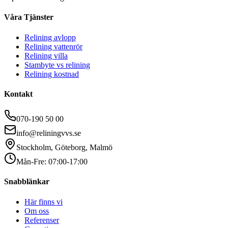
Våra Tjänster
Relining avlopp
Relining vattenrör
Relining villa
Stambyte vs relining
Relining kostnad
Kontakt
070-190 50 00
info@reliningvvs.se
Stockholm, Göteborg, Malmö
Mån-Fre: 07:00-17:00
Snabblänkar
Här finns vi
Om oss
Referenser