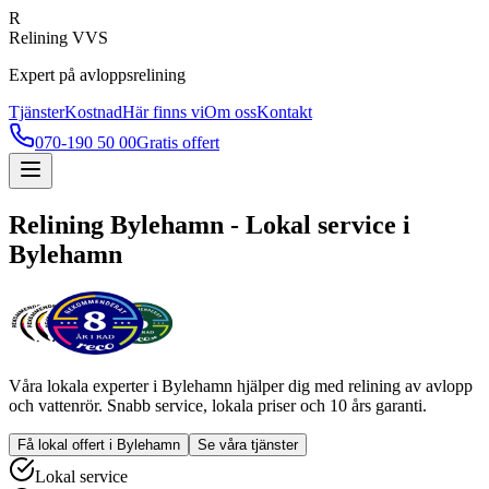
R
Relining VVS
Expert på avloppsrelining
Tjänster
Kostnad
Här finns vi
Om oss
Kontakt
070-190 50 00
Gratis offert
Relining
Bylehamn
- Lokal service i
Bylehamn
Våra lokala experter i
Bylehamn
hjälper dig med relining av avlopp
och vattenrör. Snabb service, lokala priser och 10 års garanti.
Få lokal offert i
Bylehamn
Se våra tjänster
Lokal service