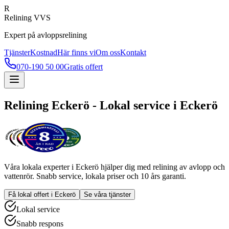
R
Relining VVS
Expert på avloppsrelining
Tjänster
Kostnad
Här finns vi
Om oss
Kontakt
070-190 50 00
Gratis offert
Relining
Eckerö
- Lokal service i
Eckerö
Våra lokala experter i
Eckerö
hjälper dig med relining av avlopp och
vattenrör. Snabb service, lokala priser och 10 års garanti.
Få lokal offert i
Eckerö
Se våra tjänster
Lokal service
Snabb respons