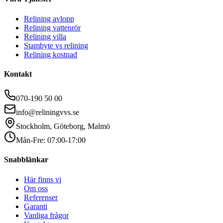
Relining avlopp
Relining vattenrör
Relining villa
Stambyte vs relining
Relining kostnad
Kontakt
070-190 50 00
info@reliningvvs.se
Stockholm, Göteborg, Malmö
Mån-Fre: 07:00-17:00
Snabblänkar
Här finns vi
Om oss
Referenser
Garanti
Vanliga frågor