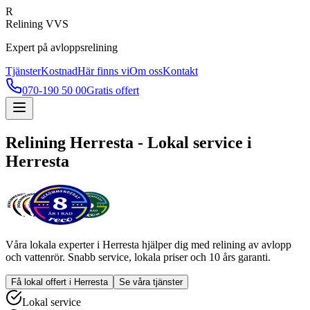
R
Relining VVS
Expert på avloppsrelining
Tjänster
Kostnad
Här finns vi
Om oss
Kontakt
070-190 50 00
Gratis offert
Relining
Herresta
- Lokal service i
Herresta
Våra lokala experter i
Herresta
hjälper dig med relining av avlopp
och vattenrör. Snabb service, lokala priser och 10 års garanti.
Få lokal offert i
Herresta
Se våra tjänster
Lokal service