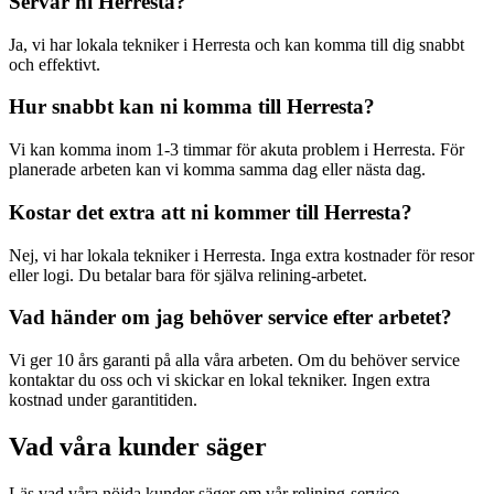
Servar ni
Herresta
?
Ja, vi har lokala tekniker i
Herresta
och kan komma till dig snabbt
och effektivt.
Hur snabbt kan ni komma till
Herresta
?
Vi kan komma inom 1-3 timmar för akuta problem i
Herresta
. För
planerade arbeten kan vi komma samma dag eller nästa dag.
Kostar det extra att ni kommer till
Herresta
?
Nej, vi har lokala tekniker i
Herresta
. Inga extra kostnader för resor
eller logi. Du betalar bara för själva relining-arbetet.
Vad händer om jag behöver service efter arbetet?
Vi ger 10 års garanti på alla våra arbeten. Om du behöver service
kontaktar du oss och vi skickar en lokal tekniker. Ingen extra
kostnad under garantitiden.
Vad våra kunder säger
Läs vad våra nöjda kunder säger om vår relining-service