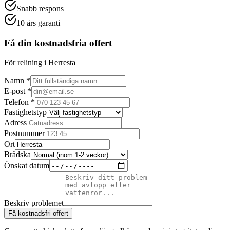
Snabb respons
10 års garanti
Få din kostnadsfria offert
För relining i Herresta
Namn *
E-post *
Telefon *
Fastighetstyp
Adress
Postnummer
Ort
Brådska
Önskat datum
Beskriv problemet
Få kostnadsfri offert