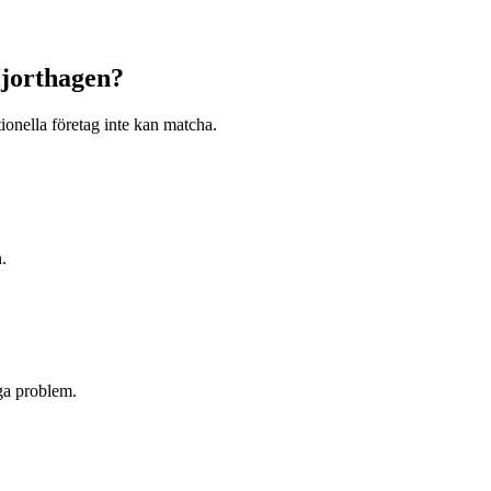
jorthagen
?
ionella företag inte kan matcha.
n
.
ga problem.