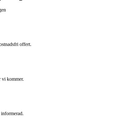
ägen
stnadsfri offert.
är vi kommer.
g informerad.