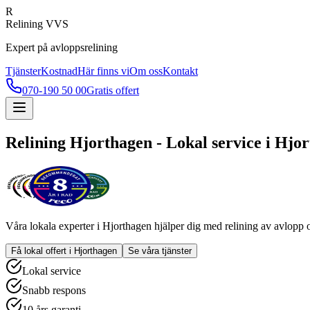
R
Relining VVS
Expert på avloppsrelining
Tjänster
Kostnad
Här finns vi
Om oss
Kontakt
070-190 50 00
Gratis offert
Relining
Hjorthagen
- Lokal service i
Hjor
Våra lokala experter i
Hjorthagen
hjälper dig med relining av avlopp o
Få lokal offert i
Hjorthagen
Se våra tjänster
Lokal service
Snabb respons
10 års garanti