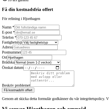
Få din kostnadsfria offert
För relining i Hjorthagen
Namn *
E-post *
Telefon *
Fastighetstyp
Adress
Postnummer
Ort
Brådska
Önskat datum
Beskriv problemet
Få kostnadsfri offert
Genom att skicka detta formulär godkänner du vår integritetspolicy. V