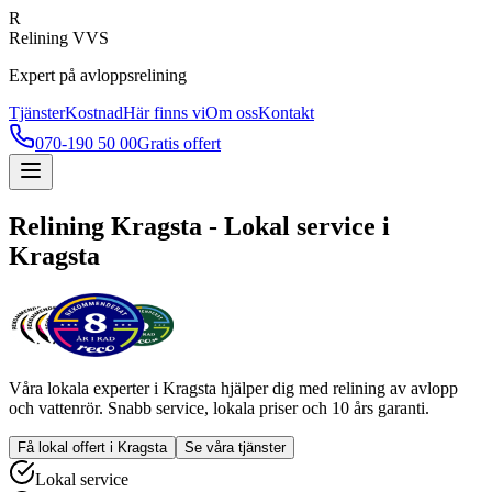
R
Relining VVS
Expert på avloppsrelining
Tjänster
Kostnad
Här finns vi
Om oss
Kontakt
070-190 50 00
Gratis offert
Relining
Kragsta
- Lokal service i
Kragsta
Våra lokala experter i
Kragsta
hjälper dig med relining av avlopp
och vattenrör. Snabb service, lokala priser och 10 års garanti.
Få lokal offert i
Kragsta
Se våra tjänster
Lokal service