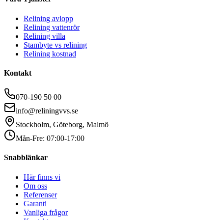
Relining avlopp
Relining vattenrör
Relining villa
Stambyte vs relining
Relining kostnad
Kontakt
070-190 50 00
info@reliningvvs.se
Stockholm, Göteborg, Malmö
Mån-Fre: 07:00-17:00
Snabblänkar
Här finns vi
Om oss
Referenser
Garanti
Vanliga frågor