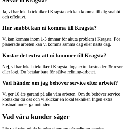
Servar ni
Kragsta
?
Ja, vi har lokala tekniker i
Kragsta
och kan komma till dig snabbt
och effektivt.
Hur snabbt kan ni komma till
Kragsta
?
Vi kan komma inom 1-3 timmar för akuta problem i
Kragsta
. För
planerade arbeten kan vi komma samma dag eller nästa dag.
Kostar det extra att ni kommer till
Kragsta
?
Nej, vi har lokala tekniker i
Kragsta
. Inga extra kostnader för resor
eller logi. Du betalar bara för själva relining-arbetet.
Vad händer om jag behöver service efter arbetet?
Vi ger 10 års garanti på alla våra arbeten. Om du behöver service
kontaktar du oss och vi skickar en lokal tekniker. Ingen extra
kostnad under garantitiden.
Vad våra kunder säger
Läs vad våra nöjda kunder säger om vår relining-service