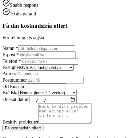
Snabb respons
10 års garanti
Få din kostnadsfria offert
För relining i Kragsta
Namn *
E-post *
Telefon *
Fastighetstyp
Adress
Postnummer
Ort
Brådska
Önskat datum
Beskriv problemet
Få kostnadsfri offert