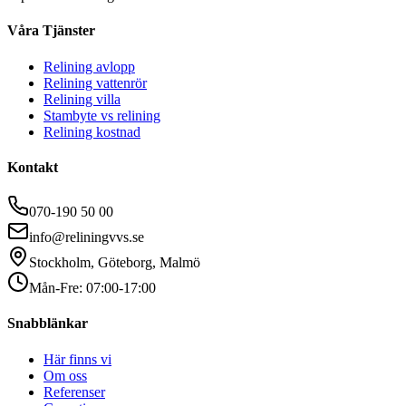
Våra Tjänster
Relining avlopp
Relining vattenrör
Relining villa
Stambyte vs relining
Relining kostnad
Kontakt
070-190 50 00
info@reliningvvs.se
Stockholm, Göteborg, Malmö
Mån-Fre: 07:00-17:00
Snabblänkar
Här finns vi
Om oss
Referenser