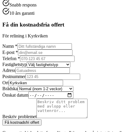
Snabb respons
10 års garanti
Få din kostnadsfria offert
För relining i Kyrkviken
Namn *
E-post *
Telefon *
Fastighetstyp
Adress
Postnummer
Ort
Brådska
Önskat datum
Beskriv problemet
Få kostnadsfri offert