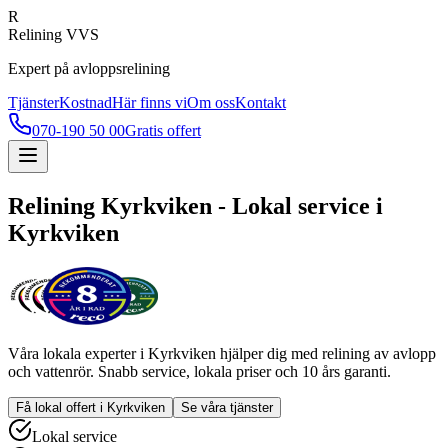
R
Relining VVS
Expert på avloppsrelining
Tjänster
Kostnad
Här finns vi
Om oss
Kontakt
070-190 50 00
Gratis offert
Relining
Kyrkviken
- Lokal service i
Kyrkviken
Våra lokala experter i
Kyrkviken
hjälper dig med relining av avlopp
och vattenrör. Snabb service, lokala priser och 10 års garanti.
Få lokal offert i
Kyrkviken
Se våra tjänster
Lokal service