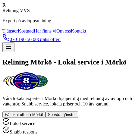
R
Relining VVS
Expert på avloppsrelining
Tjänster
Kostnad
Här finns vi
Om oss
Kontakt
070-190 50 00
Gratis offert
Relining
Mörkö
- Lokal service i
Mörkö
Våra lokala experter i
Mörkö
hjälper dig med relining av avlopp och
vattenrör. Snabb service, lokala priser och 10 års garanti.
Få lokal offert i
Mörkö
Se våra tjänster
Lokal service
Snabb respons