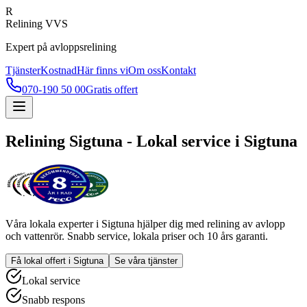
R
Relining VVS
Expert på avloppsrelining
Tjänster
Kostnad
Här finns vi
Om oss
Kontakt
070-190 50 00
Gratis offert
Relining
Sigtuna
- Lokal service i
Sigtuna
Våra lokala experter i
Sigtuna
hjälper dig med relining av avlopp
och vattenrör. Snabb service, lokala priser och 10 års garanti.
Få lokal offert i
Sigtuna
Se våra tjänster
Lokal service
Snabb respons