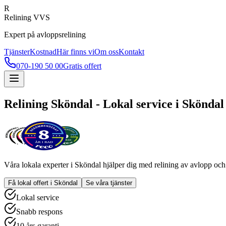
R
Relining VVS
Expert på avloppsrelining
Tjänster
Kostnad
Här finns vi
Om oss
Kontakt
070-190 50 00
Gratis offert
Relining
Sköndal
- Lokal service i
Sköndal
Våra lokala experter i
Sköndal
hjälper dig med relining av avlopp och v
Få lokal offert i
Sköndal
Se våra tjänster
Lokal service
Snabb respons
10 års garanti