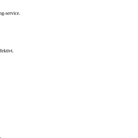
ng-service.
ektivt.
.