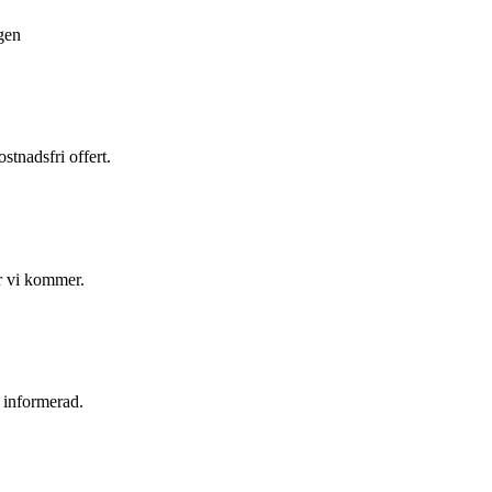
ägen
stnadsfri offert.
är vi kommer.
g informerad.