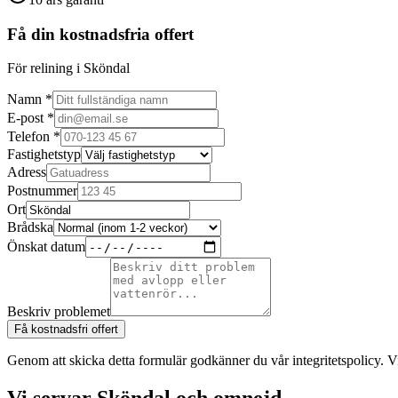
Få din kostnadsfria offert
För relining i Sköndal
Namn *
E-post *
Telefon *
Fastighetstyp
Adress
Postnummer
Ort
Brådska
Önskat datum
Beskriv problemet
Få kostnadsfri offert
Genom att skicka detta formulär godkänner du vår integritetspolicy. V