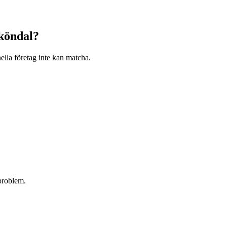
köndal
?
ella företag inte kan matcha.
problem.