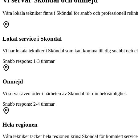
Vi servar
Sköndal
och omnejd
Våra lokala tekniker finns i
Sköndal
för snabb och professionell relini
Lokal service i
Sköndal
Vi har lokala tekniker i
Sköndal
som kan komma till dig snabbt och eff
Snabb respons: 1-3 timmar
Omnejd
Vi servar även orter i närheten av
Sköndal
för din bekvämlighet.
Snabb respons: 2-4 timmar
Hela regionen
Våra tekniker täcker hela regionen kring
Sköndal
för komplett service